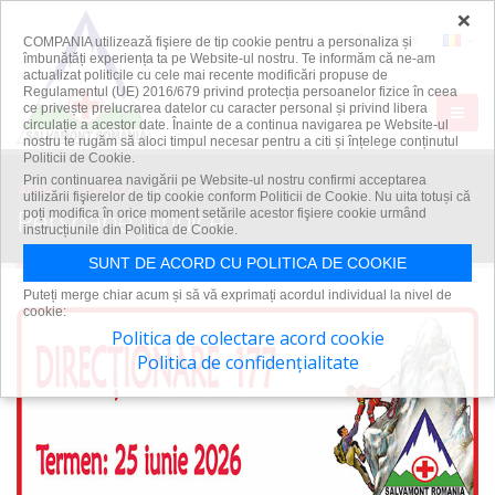
×
Harta
Repartitie
COMPANIA utilizează fişiere de tip cookie pentru a personaliza și
îmbunătăți experiența ta pe Website-ul nostru. Te informăm că ne-am
actualizat politicile cu cele mai recente modificări propuse de
Regulamentul (UE) 2016/679 privind protecția persoanelor fizice în ceea
ce privește prelucrarea datelor cu caracter personal și privind libera
circulație a acestor date. Înainte de a continua navigarea pe Website-ul
nostru te rugăm să aloci timpul necesar pentru a citi și înțelege conținutul
Politicii de Cookie.
Prin continuarea navigării pe Website-ul nostru confirmi acceptarea
ACASA
DONEAZA
PERSOANE JURIDICE
utilizării fişierelor de tip cookie conform Politicii de Cookie. Nu uita totuși că
Persoane juridice
poți modifica în orice moment setările acestor fişiere cookie urmând
instrucțiunile din Politica de Cookie.
SUNT DE ACORD CU POLITICA DE COOKIE
Puteți merge chiar acum și să vă exprimați acordul individual la nivel de
cookie:
Politica de colectare acord cookie
Politica de confidențialitate