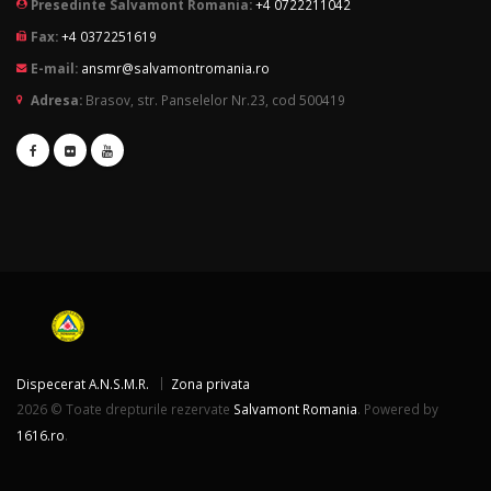
Presedinte Salvamont Romania:
+4 0722211042
Fax:
+4 0372251619
E-mail:
ansmr@salvamontromania.ro
Adresa:
Brasov, str. Panselelor Nr.23, cod 500419
Dispecerat A.N.S.M.R.
Zona privata
2026 © Toate drepturile rezervate
Salvamont Romania
. Powered by
1616.ro
.