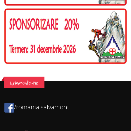
Urmareste-ne
/romania.salvamont