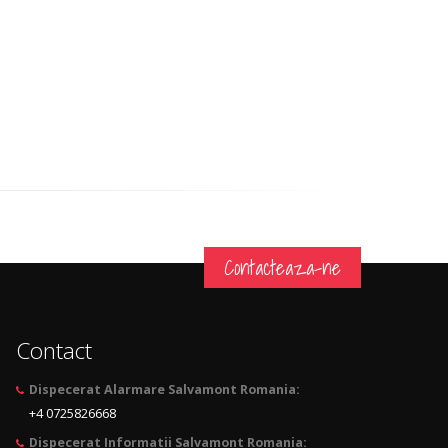
Contacteaza-ne
Contact
Dispecerat Alarmare Salvamont Romania:
+4 0725826668
Dispecerat Informatii Salvamont Romania: