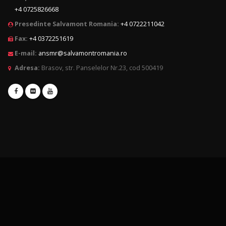
+4 0725826668
Presedinte Salvamont Romania:
+4 0722211042
Fax:
+4 0372251619
E-mail:
ansmr@salvamontromania.ro
Adresa:
Brasov, str. Panselelor Nr.23, cod 500419