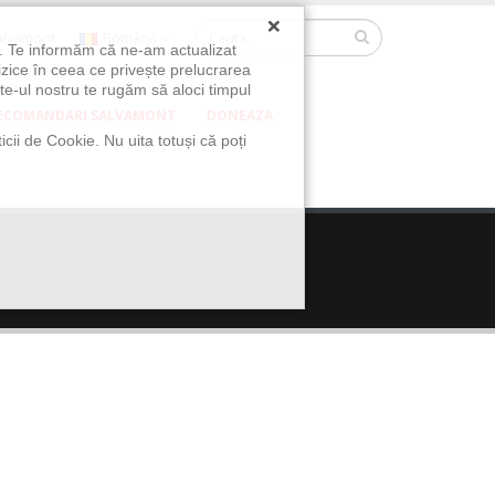
×
Salvamont
Română
u. Te informăm că ne-am actualizat
izice în ceea ce privește prelucrarea
te-ul nostru te rugăm să aloci timpul
ECOMANDARI SALVAMONT
DONEAZA
icii de Cookie. Nu uita totuși că poți