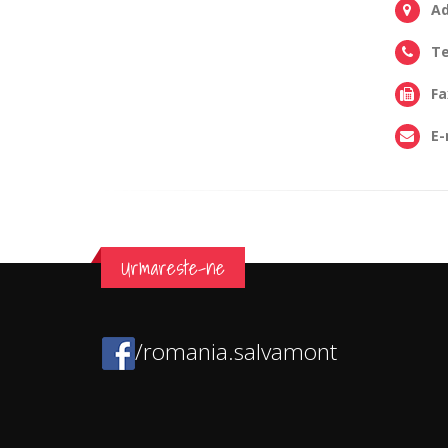
Ad
Te
Fa
E-
Urmareste-ne
/romania.salvamont