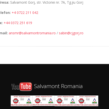
resa:
Salvamont Gorj, str. Victoriei nr. 7A, Tg.jiu Gorj
lefon:
+4 0722 211 042
x:
+44 0372 251 619
mail:
ansmr@salvamontromania.ro
/
sabin@cjgorj.ro
Salvamont Romania