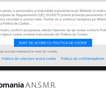
Harta
SALVAMONT Romania
Repartitie
teritoriala 
e pentru a personaliza și îmbunătăți experiența ta pe Website-ul nostr
i propuse de Regulamentul (UE) 2016/679 privind protecția persoanelor f
ibera circulație a acestor date. Înainte de a continua navigarea pe Websi
l Politicii de Cookie.
IA
LEGISLATIE
PREGATIRE PROFESIONALA
MEDIA
R
ostru confirmi acceptarea utilizării fişierelor de tip cookie conform Polit
 fişiere cookie urmând instrucțiunile din Politica de Cookie.
SUNT DE ACORD CU POLITICA DE COOKIE
i acordul individual la nivel de cookie:
Politica de colectare acord cookie
Politica de confidențialitate
Romania
A.N.S.M.R.