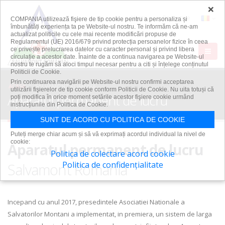
×
Harta
Repartitie
COMPANIA utilizează fişiere de tip cookie pentru a personaliza și
îmbunătăți experiența ta pe Website-ul nostru. Te informăm că ne-am
actualizat politicile cu cele mai recente modificări propuse de
Regulamentul (UE) 2016/679 privind protecția persoanelor fizice în ceea
ce privește prelucrarea datelor cu caracter personal și privind libera
circulație a acestor date. Înainte de a continua navigarea pe Website-ul
nostru te rugăm să aloci timpul necesar pentru a citi și înțelege conținutul
Politicii de Cookie.
Prin continuarea navigării pe Website-ul nostru confirmi acceptarea
ACASA
SALVAMONT ROMANIA
utilizării fişierelor de tip cookie conform Politicii de Cookie. Nu uita totuși că
Aparatul permanent de lucru
poți modifica în orice moment setările acestor fişiere cookie urmând
instrucțiunile din Politica de Cookie.
SUNT DE ACORD CU POLITICA DE COOKIE
Puteți merge chiar acum și să vă exprimați acordul individual la nivel de
cookie:
Aparatul permanent de lucru
Politica de colectare acord cookie
Politica de confidențialitate
Salvamont Romania
Incepand cu anul 2017, presedintele Asociatiei Nationale a
Salvatorilor Montani a implementat, in premiera, un sistem de larga