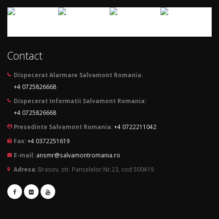
Contact
Dispecerat Alarmare Salvamont Romania:
+4 0725826668
Dispecerat Informatii Salvamont Romania:
+4 0725826668
Presedinte Salvamont Romania:
+4 0722211042
Fax:
+4 0372251619
E-mail:
ansmr@salvamontromania.ro
Adresa:
Brasov, str. Panselelor Nr.23, cod 500419