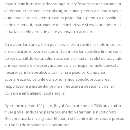
Royal Canin lucreaza indeaproape cu profesionisti precum medicii
veterinari, crescatorii specializati, nu numai pentru a elabora solutii
nutritionale precise pentru caini si pisici, dar si pentru a dezvolta o
serie de servicii, instrumente de monitorizare si evaluare pentru a
ajuta la o intelegere si ingrijire avansata a acestora.
Cu o abordare unica de a pozitiona mereu cainii si pisicile in centrul
procesului de inovare si studiind cerintele lor specifice tinand cont
de varsta, stil de viata, talie, rasa, sensibilitati si nivelul de activitate,
prin cunoastere si observare pentru a concepe formule dedicate
fiecarei cerinte specifice a cainilor si a pisicilor. Compania
accelereaza obiceiurile durabile, in mod specific procurarea
responsabila a materiilor prime si reducerea deseurilor, dar si
utilizarea ambalajelor sustenabile.
Operand in peste 100 piete, Royal Canin are peste 7000 angajati la
nivel global, incluzand peste 500 medici veterinari si nutritionisti.
Gestioneaza la nivel global 16 fabrici si 2 centre de cercetare precum
si 1 sediu de inovare si 7 laboratoare.