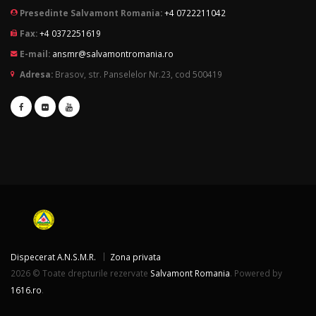
Presedinte Salvamont Romania:
+4 0722211042
Fax:
+4 0372251619
E-mail:
ansmr@salvamontromania.ro
Adresa:
Brasov, str. Panselelor Nr.23, cod 500419
Dispecerat A.N.S.M.R.
Zona privata
2026 © Toate drepturile rezervate
Salvamont Romania
. Powered by
1616.ro
.