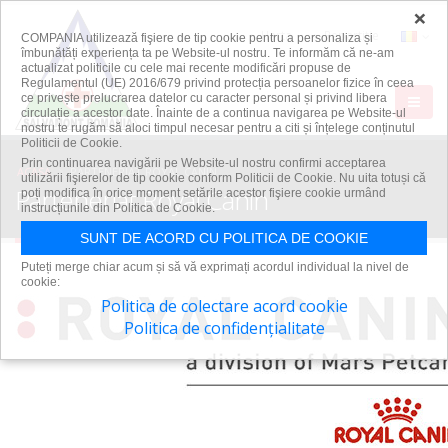
×
Harta
Repartitie
COMPANIA utilizează fişiere de tip cookie pentru a personaliza și
îmbunătăți experiența ta pe Website-ul nostru. Te informăm că ne-am
actualizat politicile cu cele mai recente modificări propuse de
Regulamentul (UE) 2016/679 privind protecția persoanelor fizice în ceea
ce privește prelucrarea datelor cu caracter personal și privind libera
circulație a acestor date. Înainte de a continua navigarea pe Website-ul
nostru te rugăm să aloci timpul necesar pentru a citi și înțelege conținutul
Politicii de Cookie.
Prin continuarea navigării pe Website-ul nostru confirmi acceptarea
ACASA
PARTENERIAT ROYAL CANIN
utilizării fişierelor de tip cookie conform Politicii de Cookie. Nu uita totuși că
Parteneriat Royal Canin
poți modifica în orice moment setările acestor fişiere cookie urmând
instrucțiunile din Politica de Cookie.
SUNT DE ACORD CU POLITICA DE COOKIE
Puteți merge chiar acum și să vă exprimați acordul individual la nivel de
cookie:
Politica de colectare acord cookie
Politica de confidențialitate