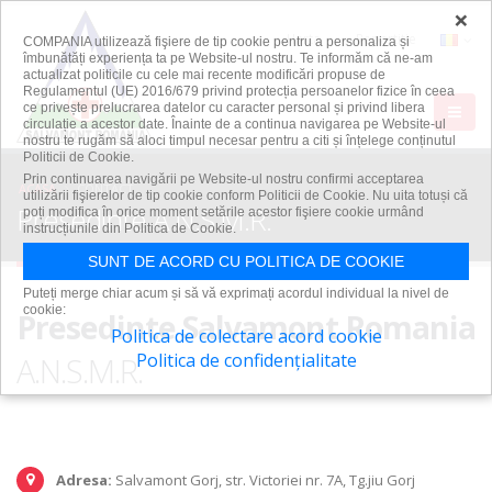
×
Harta
Repartitie
COMPANIA utilizează fişiere de tip cookie pentru a personaliza și
îmbunătăți experiența ta pe Website-ul nostru. Te informăm că ne-am
actualizat politicile cu cele mai recente modificări propuse de
Regulamentul (UE) 2016/679 privind protecția persoanelor fizice în ceea
ce privește prelucrarea datelor cu caracter personal și privind libera
circulație a acestor date. Înainte de a continua navigarea pe Website-ul
nostru te rugăm să aloci timpul necesar pentru a citi și înțelege conținutul
Politicii de Cookie.
Prin continuarea navigării pe Website-ul nostru confirmi acceptarea
ACASA
CONTACT
utilizării fişierelor de tip cookie conform Politicii de Cookie. Nu uita totuși că
Presedinte A.N.S.M.R.
poți modifica în orice moment setările acestor fişiere cookie urmând
instrucțiunile din Politica de Cookie.
SUNT DE ACORD CU POLITICA DE COOKIE
Puteți merge chiar acum și să vă exprimați acordul individual la nivel de
cookie:
Presedinte Salvamont Romania
Politica de colectare acord cookie
Politica de confidențialitate
A.N.S.M.R.
Adresa:
Salvamont Gorj, str. Victoriei nr. 7A, Tg.jiu Gorj