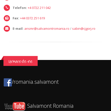
Telefon:
+4 0722 211 042
Fax:
+44 0372 251 619
E-mail:
ansmr@salvamontromania.ro
/
sabin@cjgorj.ro
Urmareste-ne
/romania.salvamont
Salvamont Romania