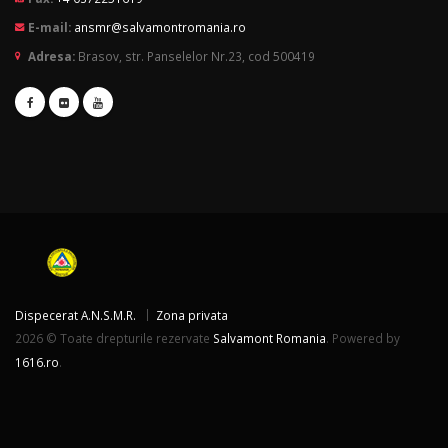
E-mail:
ansmr@salvamontromania.ro
Adresa:
Brasov, str. Panselelor Nr.23, cod 500419
Dispecerat A.N.S.M.R.
Zona privata
2026 © Toate drepturile rezervate
Salvamont Romania
. Powered by
1616.ro
.