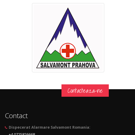
Contacteaza-ne
Contact
Dispecerat Alarmare Salvamont Romania:
+4 0725826668