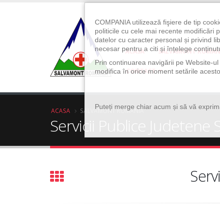
COMPANIA utilizează fişiere de tip cooki
politicile cu cele mai recente modificăr
datelor cu caracter personal și privind l
necesar pentru a citi și înțelege conținutu
ACASA
SALVAMONT ROMAN
Prin continuarea navigării pe Website-ul n
CONTACT
modifica în orice moment setările acestor
Puteți merge chiar acum și să vă exprimaț
ACASA
SALVAMONT ROMANIA
Servicii Publice Judete
Serv