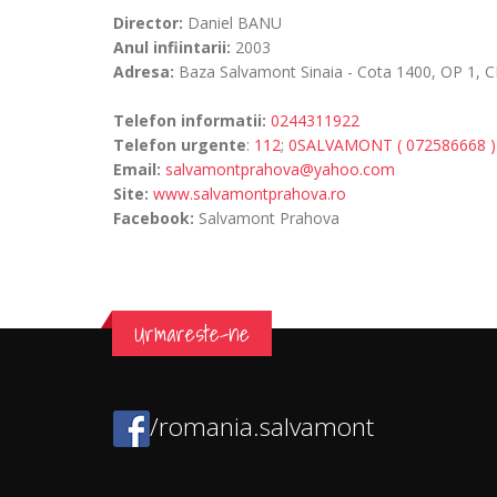
Director:
Daniel BANU
Anul infiintarii:
2003
Adresa:
Baza Salvamont Sinaia - Cota 1400, OP 1, CP
Telefon informatii:
0244311922
Telefon urgente
:
112
;
0SALVAMONT ( 072586668 )
Email:
salvamontprahova@yahoo.com
Site:
www.salvamontprahova.ro
Facebook:
Salvamont Prahova
Urmareste-ne
/romania.salvamont