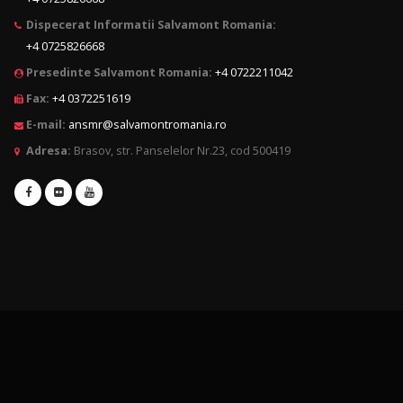
Dispecerat Informatii Salvamont Romania:
+4 0725826668
Presedinte Salvamont Romania:
+4 0722211042
Fax:
+4 0372251619
E-mail:
ansmr@salvamontromania.ro
Adresa:
Brasov, str. Panselelor Nr.23, cod 500419