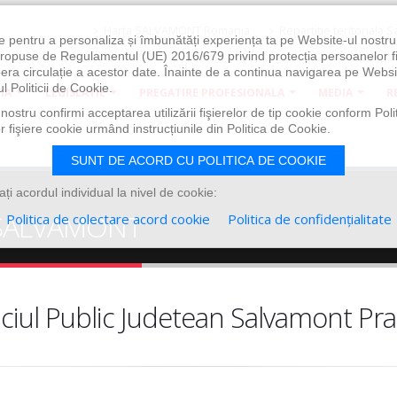
Harta
SALVAMONT Romania
Repartitie
teritoriala 
e pentru a personaliza și îmbunătăți experiența ta pe Website-ul nostr
i propuse de Regulamentul (UE) 2016/679 privind protecția persoanelor f
ibera circulație a acestor date. Înainte de a continua navigarea pe Websi
l Politicii de Cookie.
IA
LEGISLATIE
PREGATIRE PROFESIONALA
MEDIA
R
ostru confirmi acceptarea utilizării fişierelor de tip cookie conform Polit
 fişiere cookie urmând instrucțiunile din Politica de Cookie.
SUNT DE ACORD CU POLITICA DE COOKIE
i acordul individual la nivel de cookie:
ne SALVAMONT
Politica de colectare acord cookie
Politica de confidențialitate
iciul Public Judetean Salvamont Pr