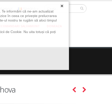
×
Salvamont
Română
u. Te informăm că ne-am actualizat
izice în ceea ce privește prelucrarea
te-ul nostru te rugăm să aloci timpul
ECOMANDARI SALVAMONT
DONEAZA
icii de Cookie. Nu uita totuși că poți
ahova