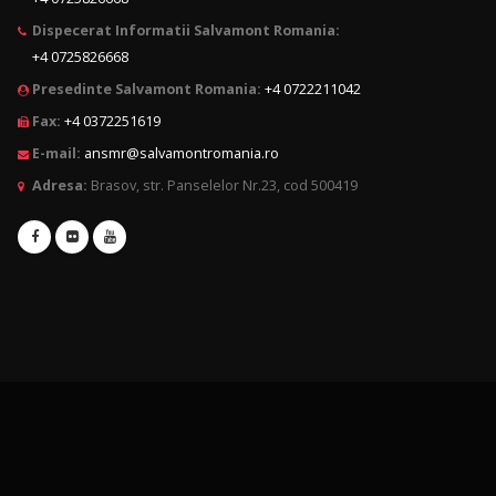
Dispecerat Informatii Salvamont Romania:
+4 0725826668
Presedinte Salvamont Romania:
+4 0722211042
Fax:
+4 0372251619
E-mail:
ansmr@salvamontromania.ro
Adresa:
Brasov, str. Panselelor Nr.23, cod 500419