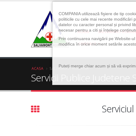
COMPANIA utilizează fişiere de tip cooki
politicile cu cele mai recente modificăr
datelor cu caracter personal și privind l
necesar pentru a citi și înțelege conținutu
ACASA
SALVAMONT ROMAN
Prin continuarea navigării pe Website-ul n
CONTACT
modifica în orice moment setările acestor
Puteți merge chiar acum și să vă exprimaț
ACASA
SALVAMONT ROMANIA
Servicii Publice Judete
Serviciu