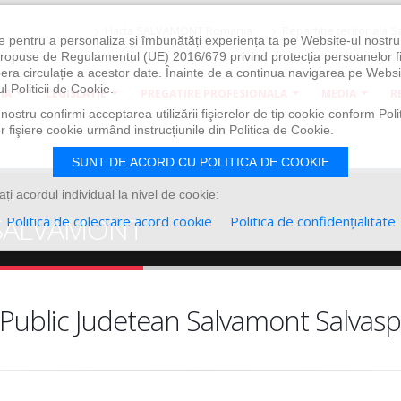
Harta
SALVAMONT Romania
Repartitie
teritoriala 
e pentru a personaliza și îmbunătăți experiența ta pe Website-ul nostr
i propuse de Regulamentul (UE) 2016/679 privind protecția persoanelor f
ibera circulație a acestor date. Înainte de a continua navigarea pe Websi
l Politicii de Cookie.
IA
LEGISLATIE
PREGATIRE PROFESIONALA
MEDIA
R
ostru confirmi acceptarea utilizării fişierelor de tip cookie conform Polit
 fişiere cookie urmând instrucțiunile din Politica de Cookie.
SUNT DE ACORD CU POLITICA DE COOKIE
i acordul individual la nivel de cookie:
ne SALVAMONT
Politica de colectare acord cookie
Politica de confidențialitate
l Public Judetean Salvamont Salvas