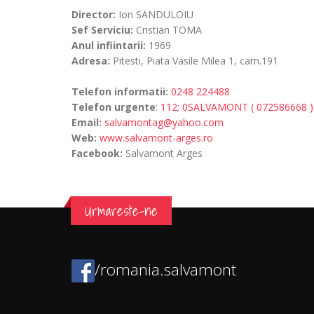
Director:
Ion SANDULOIU
Sef Serviciu:
Cristian TOMA
Anul infiintarii:
1969
Adresa:
Pitesti, Piata Vasile Milea 1, cam.191
Telefon informatii:
0248 224488
Telefon urgente
:
112
;
0SALVAMONT ( 072586668 )
Email:
salvamontag@yahoo.com
Web:
www.salvamont-arges.ro
Facebook:
Salvamont Arges
Urmareste-ne
/romania.salvamont