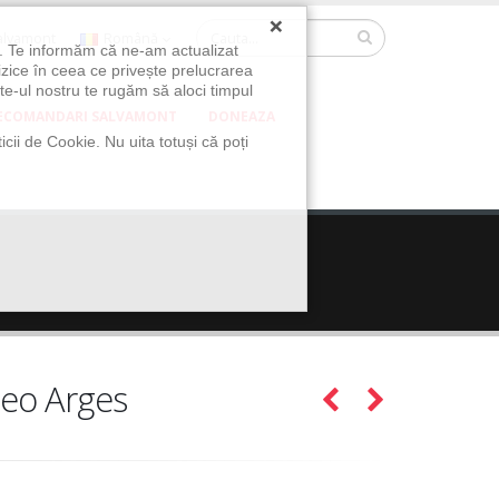
×
Salvamont
Română
u. Te informăm că ne-am actualizat
izice în ceea ce privește prelucrarea
te-ul nostru te rugăm să aloci timpul
ECOMANDARI SALVAMONT
DONEAZA
icii de Cookie. Nu uita totuși că poți
peo Arges