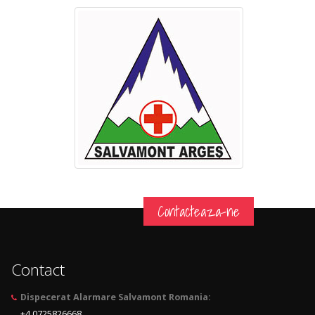
Contacteaza-ne
Contact
Dispecerat Alarmare Salvamont Romania:
+4 0725826668