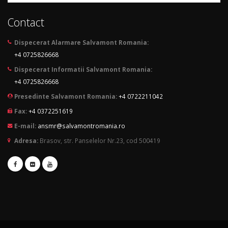
Contact
Dispecerat Alarmare Salvamont Romania:
+4 0725826668
Dispecerat Informatii Salvamont Romania:
+4 0725826668
Presedinte Salvamont Romania:
+4 0722211042
Fax:
+4 0372251619
E-mail:
ansmr@salvamontromania.ro
Adresa:
Brasov, str. Panselelor Nr.23, cod 500419