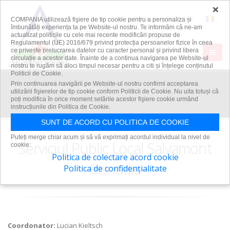
×
Harta
Repartitie
COMPANIA utilizează fişiere de tip cookie pentru a personaliza și
îmbunătăți experiența ta pe Website-ul nostru. Te informăm că ne-am
actualizat politicile cu cele mai recente modificări propuse de
Regulamentul (UE) 2016/679 privind protecția persoanelor fizice în ceea
ce privește prelucrarea datelor cu caracter personal și privind libera
circulație a acestor date. Înainte de a continua navigarea pe Website-ul
nostru te rugăm să aloci timpul necesar pentru a citi și înțelege conținutul
Politicii de Cookie.
Prin continuarea navigării pe Website-ul nostru confirmi acceptarea
ACASA
SALVAMONT ROMANIA
utilizării fişierelor de tip cookie conform Politicii de Cookie. Nu uita totuși că
poți modifica în orice moment setările acestor fişiere cookie urmând
instrucțiunile din Politica de Cookie.
SUNT DE ACORD CU POLITICA DE COOKIE
Puteți merge chiar acum și să vă exprimați acordul individual la nivel de
Serviciul Public Local Salvamont
cookie:
Politica de colectare acord cookie
Cisnadie
Politica de confidențialitate
Coordonator:
Lucian Kieltsch